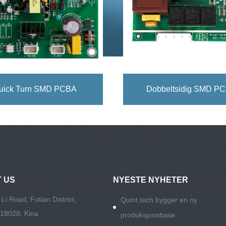
uick Turn SMD PCBA
Dobbeltsidig SMD P
 US
NYESTE NYHETER
 Li Road, Futian District,
Quint tech bygger en ny
18028, Kina
produksjonsbase