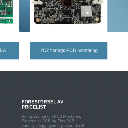
CBA
2OZ flerlags PCB-montering
FORESP?RSEL AV
PRICELIST
For spørsmål om PCB Montering,
Elektronisk PCB og Flex PCB,
vennligst legg igjen e-posten din til