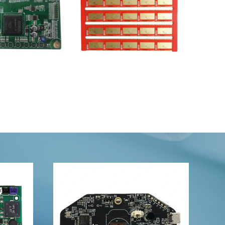
ull Finish Kobber
PCB
Dobbeltsidig kobber PCB
FR4 flerl