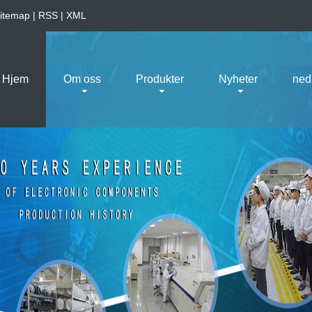
itemap
|
RSS
|
XML
Hjem
Om oss
Produkter
Nyheter
ned