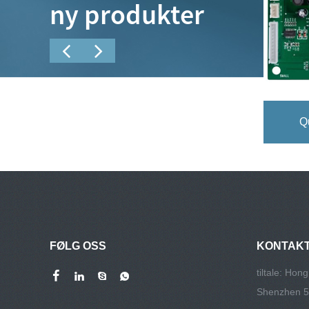
ny produkter
2-lags aluminium PCB
Q
FØLG OSS
KONTAKT
tiltale: Hong
Shenzhen 5