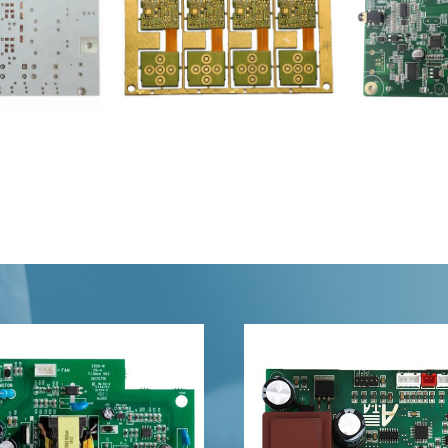
Flerlags fleksibel tungt kobber
Nedsenking G
nium PCB
PCB