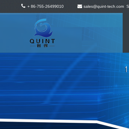
+ 86-755-26499010
sales@quint-tech.com
S