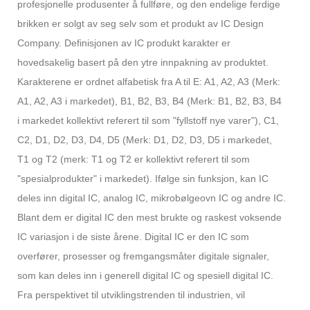
profesjonelle produsenter å fullføre, og den endelige ferdige
brikken er solgt av seg selv som et produkt av IC Design
Company. Definisjonen av IC produkt karakter er
hovedsakelig basert på den ytre innpakning av produktet.
Karakterene er ordnet alfabetisk fra A til E: A1, A2, A3 (Merk:
A1, A2, A3 i markedet), B1, B2, B3, B4 (Merk: B1, B2, B3, B4
i markedet kollektivt referert til som "fyllstoff nye varer"), C1,
C2, D1, D2, D3, D4, D5 (Merk: D1, D2, D3, D5 i markedet,
T1 og T2 (merk: T1 og T2 er kollektivt referert til som
"spesialprodukter" i markedet). Ifølge sin funksjon, kan IC
deles inn digital IC, analog IC, mikrobølgeovn IC og andre IC.
Blant dem er digital IC den mest brukte og raskest voksende
IC variasjon i de siste årene. Digital IC er den IC som
overfører, prosesser og fremgangsmåter digitale signaler,
som kan deles inn i generell digital IC og spesiell digital IC.
Fra perspektivet til utviklingstrenden til industrien, vil