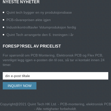
NYESTE NYHETER
Quint tech bygger en ny produksjonsbase
PCB-råvareprisen økte igjen
Industrikontrolltavler Volumproduksjon ferdig
Quint Tech arrangerte den 6. treningen i år
FORESP?RSEL AV PRICELIST
For spørsmål om PCB Montering, Elektronisk PCB og Flex PCB,
vennligst legg igjen e-posten din til oss, så tar vi kontakt innen 24
timer.
Copyright@2021 Quint Tech HK Ltd. - PCB-montering, elektronisk PCB
- Alle rettigheter forbeholdt.