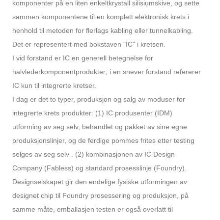
komponenter på en liten enkeltkrystall silisiumskive, og sette
sammen komponentene til en komplett elektronisk krets i
henhold til metoden for flerlags kabling eller tunnelkabling.
Det er representert med bokstaven "IC" i kretsen.
I vid forstand er IC en generell betegnelse for
halvlederkomponentprodukter; i en snever forstand refererer
IC kun til integrerte kretser.
I dag er det to typer, produksjon og salg av moduser for
integrerte krets produkter: (1) IC produsenter (IDM)
utforming av seg selv, behandlet og pakket av sine egne
produksjonslinjer, og de ferdige pommes frites etter testing
selges av seg selv . (2) kombinasjonen av IC Design
Company (Fabless) og standard prosesslinje (Foundry).
Designselskapet gir den endelige fysiske utformingen av
designet chip til Foundry prosessering og produksjon, på
samme måte, emballasjen testen er også overlatt til