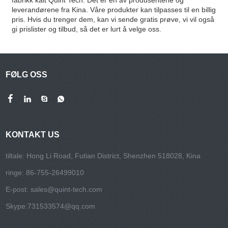
leverandørene fra Kina. Våre produkter kan tilpasses til en billig
pris. Hvis du trenger dem, kan vi sende gratis prøve, vi vil også
gi prislister og tilbud, så det er lurt å velge oss.
FØLG OSS
KONTAKT US
tiltale: Hong Li Road, Futian District, Shenzhen 518028, Kina
ringe: 86-755-26499010
E-post:
sales@quint-tech.com
Skype:
731533574@qq.com