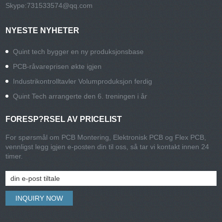
Skype:
731533574@qq.com
NYESTE NYHETER
Quint tech bygger en ny produksjonsbase
PCB-råvareprisen økte igjen
Industrikontrolltavler Volumproduksjon ferdig
Quint Tech arrangerte den 6. treningen i år
FORESP?RSEL AV PRICELIST
For spørsmål om PCB Montering, Elektronisk PCB og Flex PCB,
vennligst legg igjen e-posten din til oss, så tar vi kontakt innen 24
timer.