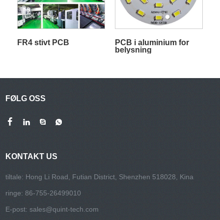
FR4 stivt PCB
PCB i aluminium for
belysning
FØLG OSS
KONTAKT US
tiltale: Hong Li Road, Futian District, Shenzhen 518028, Kina
ringe: 86-755-26499010
E-post:
sales@quint-tech.com