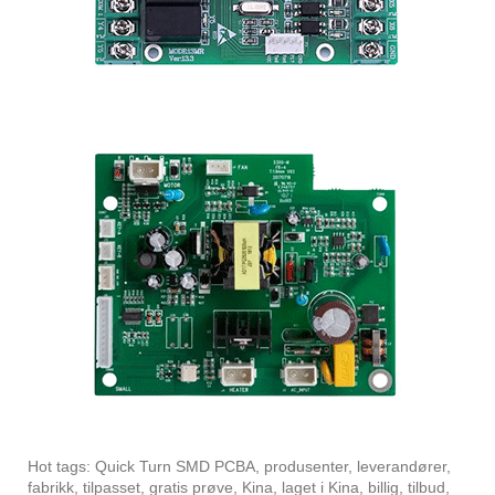
Hot tags: Quick Turn SMD PCBA, produsenter, leverandører,
fabrikk, tilpasset, gratis prøve, Kina, laget i Kina, billig, tilbud,