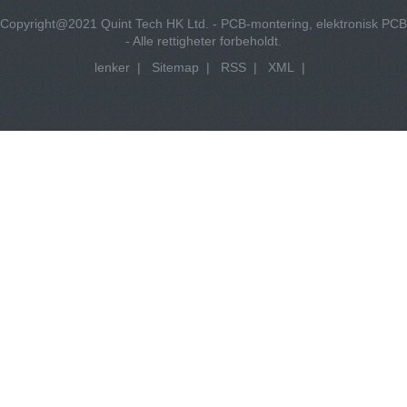
Copyright@2021 Quint Tech HK Ltd. - PCB-montering, elektronisk PCB
- Alle rettigheter forbeholdt.
lenker
|
Sitemap
|
RSS
|
XML
|